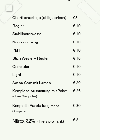
Oberflächenboje (obligatorisch)
€3
Regler
€ 10
Stabilisatorweste
€ 10
Neoprenanzug
€ 10
PMT
€ 10
Stich Weste. + Regler
€ 18
Computer
€ 10
Light
€ 10
Action Cam mit Lampe
€ 20
Komplette Ausstattung mit Paket
€ 25
(ohne Computer)
Konplette Ausstattung
€ 30
"ohne
Computer"
€ 8
Nitrox 32%
(Preis pro Tank)