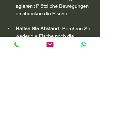
agieren
 : Plötzliche Bewegungen 
erschrecken die Fische.
Halten Sie Abstand
 : Berühren Sie 
weder die Fische noch die 
Korallen.
Verwenden Sie eine geeignete 
Tauchermaske und einen 
Schnorchel
 : Um klar zu sehen, 
ohne die Sicht zu behindern.
Tauchen Sie mit einem Guide
 : Er 
kennt die besten Tauchplätze und 
das Verhalten der Fische.